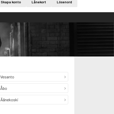
Skapa konto
Lånekort
Lösenord
Vesanto
Åbo
Äänekoski