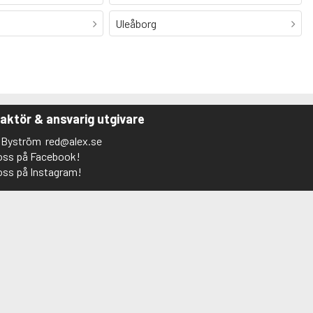
Uleåborg
aktör & ansvarig utgivare
s Byström
red@alex.se
 oss på Facebook!
 oss på Instagram!