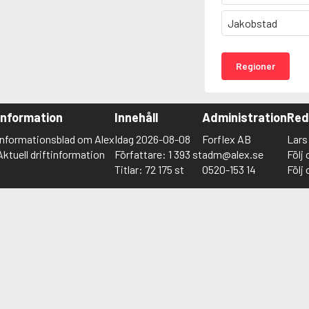
Jakobstad
Regioner
Information
Innehåll
Administration
Red
Informationsblad om Alex
Idag 2026-08-08
Forflex AB
Lar
Aktuell driftinformation
Författare: 1 393 st
adm@alex.se
Följ
Titlar: 72 175 st
0520-153 14
Följ