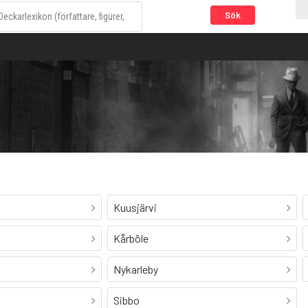
Sök
Kuusjärvi
Kårböle
Nykarleby
Sibbo