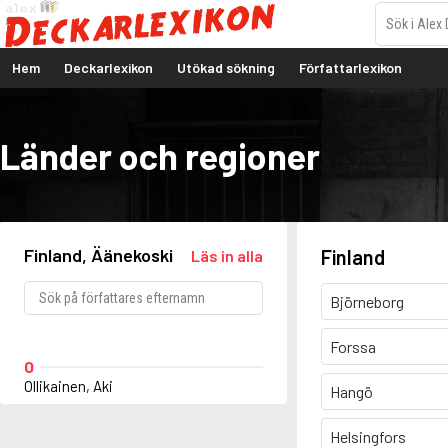
Hem
Deckarlexikon
Utökad sökning
Författarlexikon
Länder och regioner
Finland, Äänekoski
Finland
Läs in alla
Björneborg
Forssa
O
Ollikainen, Aki
Hangö
Helsingfors